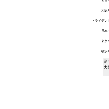
仙台
大阪
トライデン
日本
東京
横浜
※
大